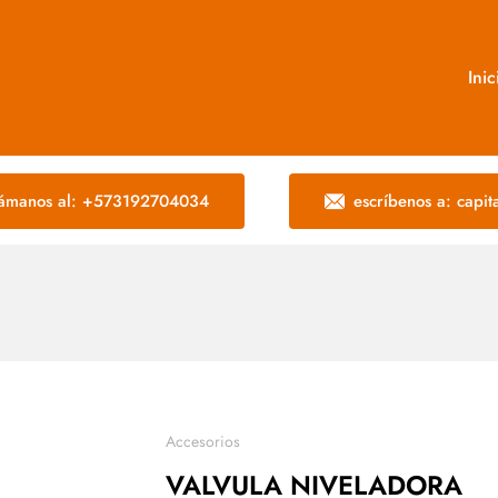
Inic
lámanos al: +573192704034
escríbenos a: capi
Accesorios
VALVULA NIVELADORA