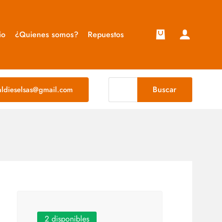
io
¿Quienes somos?
Repuestos
Buscar
taldieselsas@gmail.com
2 disponibles