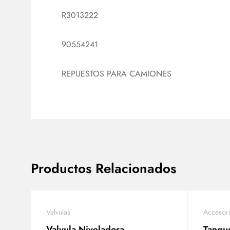
R3013222
90554241
REPUESTOS PARA CAMIONES
Productos Relacionados
Valvulas
Accesor
Valvula Niveladora
Tanque au