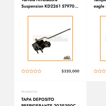
Suspension KD2261 579700-
eagle
000L
$
320,000
Accesorios
TAPA DEPOSITO
REFRIGERANTE 2039390C