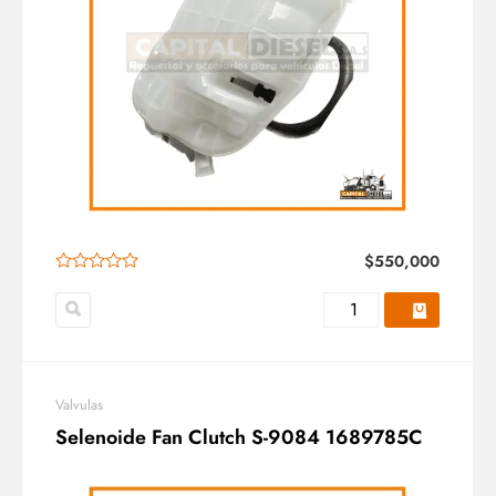
$
550,000
Valvulas
Selenoide Fan Clutch S-9084 1689785C