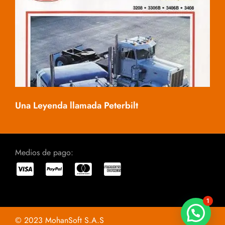
Mac
Una Leyenda llamada Peterbilt
Medios de pago:
1
© 2023 MohanSoft S.A.S