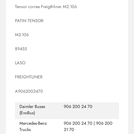
Tensor correa Freigthliner M2.106
PATIN TENSOR
M2-106
89455
LASO
FREIGHTLINER
A9062002470
Daimler Buses
906 200 24 70
(EvoBus)
Mercedes-Benz
906 200 24 70 | 906 200
Trucks
31 70