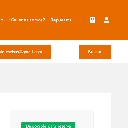
io
¿Quienes somos?
Repuestos
Buscar
taldieselsas@gmail.com
Disponible para reserva