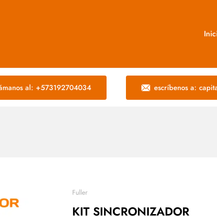
Inic
lámanos al: +573192704034
escríbenos a: capi
Fuller
KIT SINCRONIZADOR