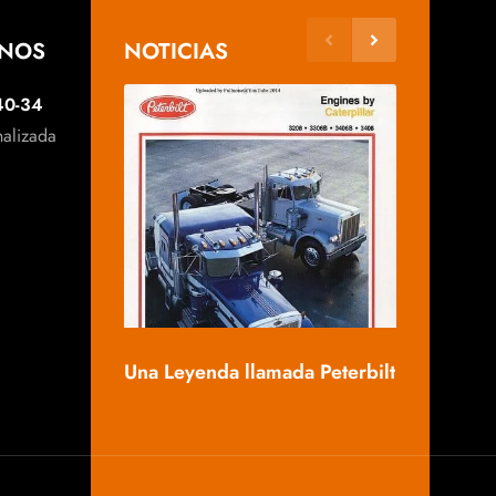
ANOS
NOTICIAS
40-34
nalizada
Mack, una 
Una Leyenda llamada Peterbilt