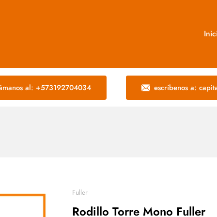
Inic
lámanos al: +573192704034
escríbenos a: capi
Fuller
Rodillo Torre Mono Fuller