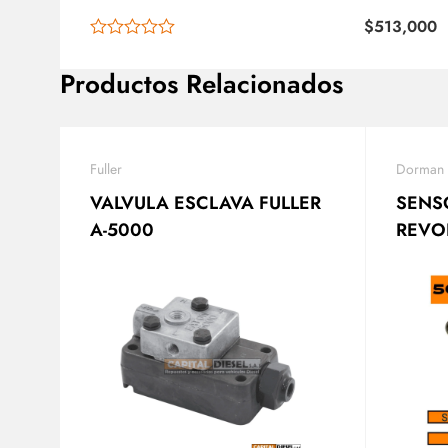
$
513,000
Productos Relacionados
Fuller
Dorman
VALVULA ESCLAVA FULLER
SENS
A-5000
REVO
(VELO
K345