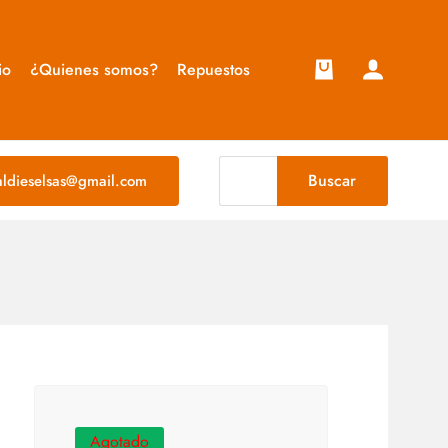
io
¿Quienes somos?
Repuestos
Buscar
taldieselsas@gmail.com
Agotado