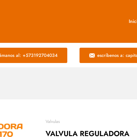
Inic
lámanos al: +573192704034
escríbenos a: capi
Valvulas
VALVULA REGULADORA