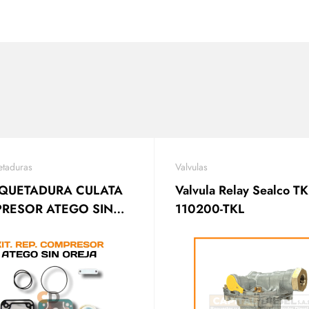
taduras
Valvulas
QUETADURA CULATA
Valvula Relay Sealco TK
RESOR ATEGO SIN
110200-TKL
A