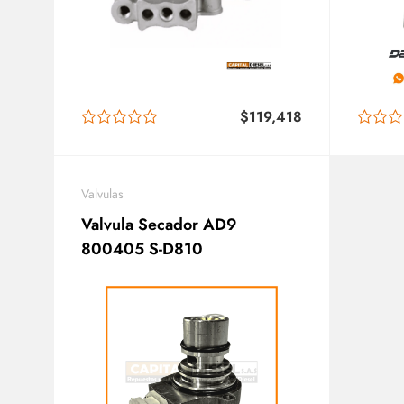
$
119,418
Valvulas
Valvula Secador AD9
800405 S-D810