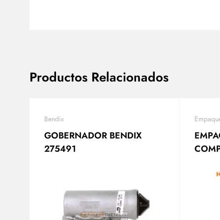
Productos Relacionados
Bendix
Empaque
GOBERNADOR BENDIX
EMPA
275491
COMP
OREJ