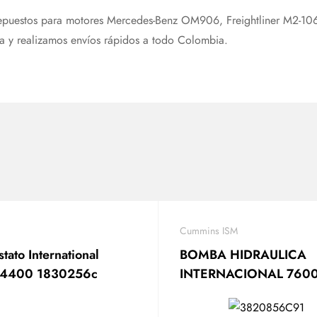
epuestos para motores Mercedes-Benz OM906, Freightliner M2-106,
da y realizamos envíos rápidos a todo Colombia.
Cummins ISM
tato International
BOMBA HIDRAULICA
-4400 1830256c
INTERNACIONAL 760
WORKSTAR 3820856