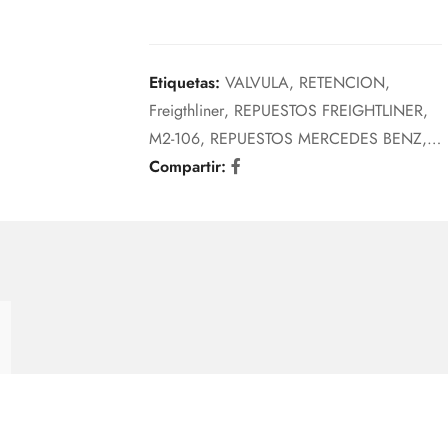
Etiquetas:
VALVULA
,
RETENCION
,
Freigthliner
,
REPUESTOS FREIGHTLINER
,
M2-106
,
REPUESTOS MERCEDES BENZ
,
A9060921210
Compartir:
,
MERCEDES BENZ
,
107954
,
REPUESTOS PARA CAMIONES
,
válvula rebose combustible
,
COMBUSTIBLE
,
OM906