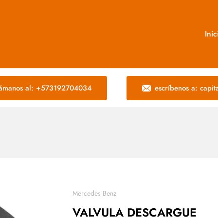
Inic
lámanos al: +573192704034
escríbenos a: capi
Mercedes Benz
VALVULA DESCARGUE