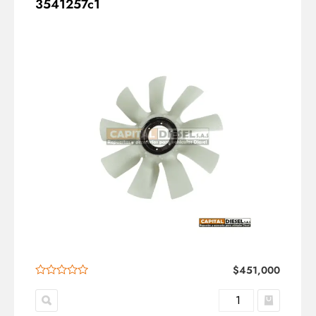
3541257c1
$
451,000