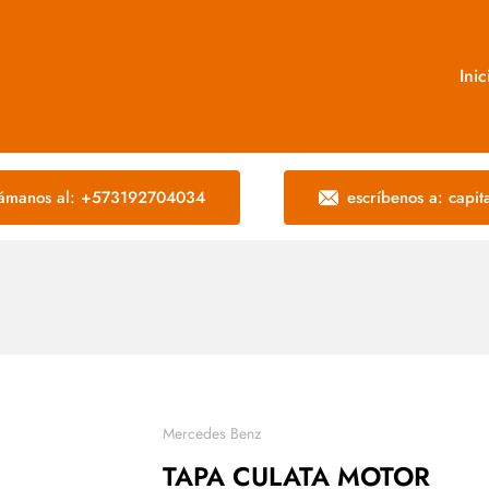
Inic
lámanos al: +573192704034
escríbenos a: capi
Mercedes Benz
TAPA CULATA MOTOR