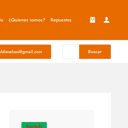
io
¿Quienes somos?
Repuestos
Buscar
taldieselsas@gmail.com
Agotado