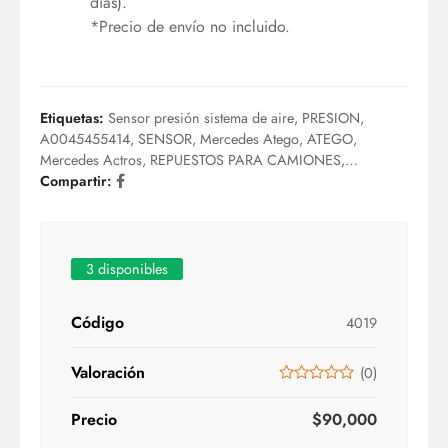
días).
*Precio de envío no incluido.
Etiquetas:
Sensor presión sistema de aire
,
PRESION
,
A0045455414
,
SENSOR
,
Mercedes Atego
,
ATEGO
,
Mercedes Actros
,
REPUESTOS PARA CAMIONES
,
Repuestos Mercedes
Compartir:
,
Mercedes Axor
,
AIRE
,
Sensor presión
aire
3 disponibles
Código
4019
Valoración
(
0
)
Precio
$
90,000