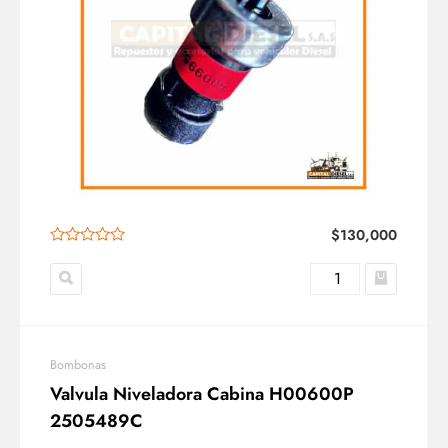
$
130,000
Bombonas
Valvula Niveladora Cabina H00600P
2505489C