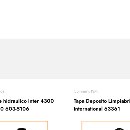
ios
Cummins ISM
 hidraulico inter 4300
Tapa Deposito Limpiabr
0 603-5106
International 63361