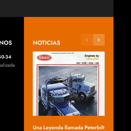
ANOS
NOTICIAS
40-34
nalizada
Mack, una 
Una Leyenda llamada Peterbilt