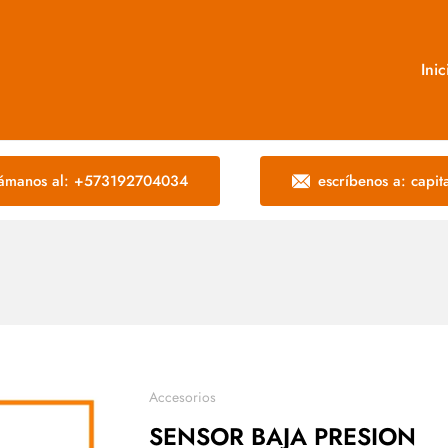
Inic
lámanos al: +573192704034
escríbenos a: capi
Accesorios
SENSOR BAJA PRESION