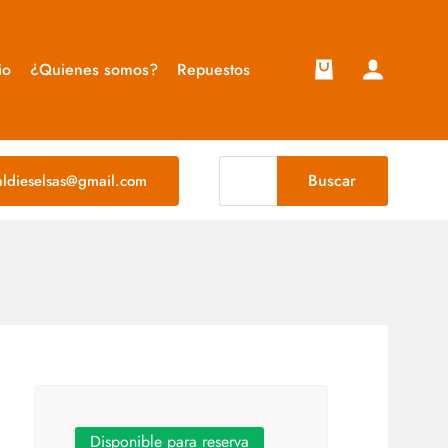
io
¿Quienes somos?
Repuestos
Buscar
taldieselsas@gmail.com
Disponible para reserva