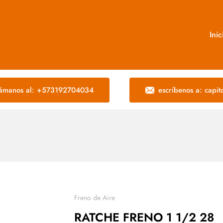
Inic
lámanos al: +573192704034
escríbenos a: capi
Freno de Aire
RATCHE FRENO 1 1/2 28