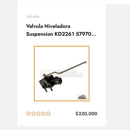
Valvulas
Valvula Niveladora
Suspension KD2261 579700-
000L
$
320,000