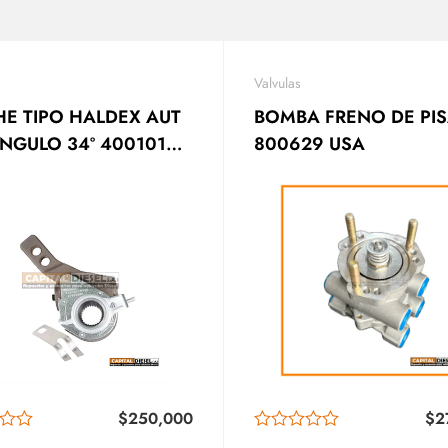
Valvulas
HE TIPO HALDEX AUT
BOMBA FRENO DE PI
ANGULO 34º 40010140
800629 USA
494 – K097643 –
$
250,000
$
2