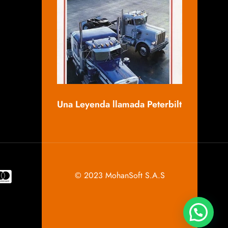
Mack, una 
Una Leyenda llamada Peterbilt
© 2023 MohanSoft S.A.S