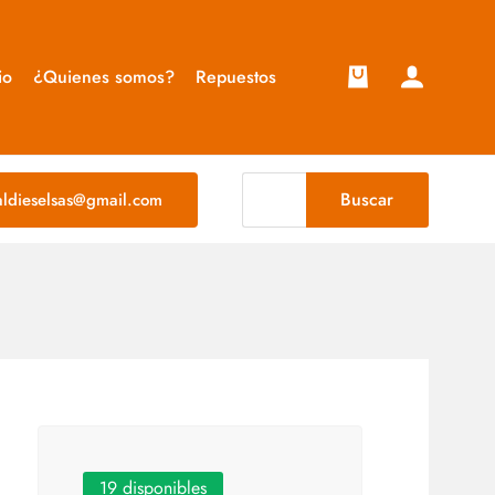
io
¿Quienes somos?
Repuestos
Buscar
taldieselsas@gmail.com
19 disponibles