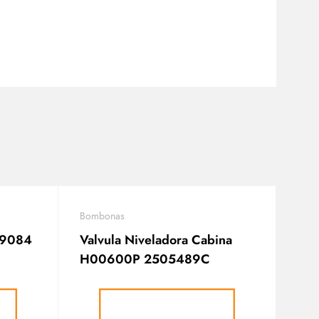
Bombonas
S-9084
Valvula Niveladora Cabina
H00600P 2505489C