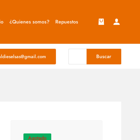
io
¿Quienes somos?
Repuestos
Buscar
taldieselsas@gmail.com
Agotado