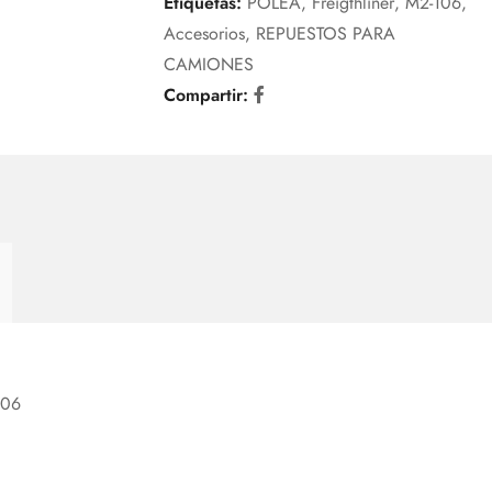
Etiquetas:
POLEA
,
Freigthliner
,
M2-106
,
Accesorios
,
REPUESTOS PARA
CAMIONES
Compartir:
106