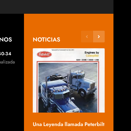
ANOS
NOTICIAS
40-34
nalizada
Mack, una 
Una Leyenda llamada Peterbilt