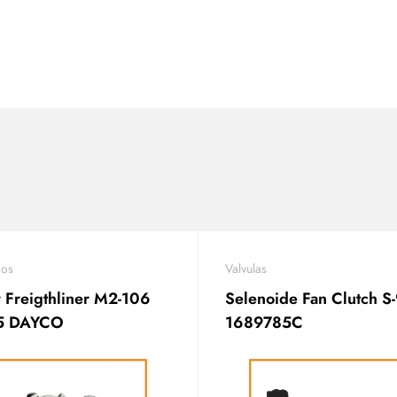
ios
Valvulas
 Freigthliner M2-106
Selenoide Fan Clutch 
5 DAYCO
1689785C