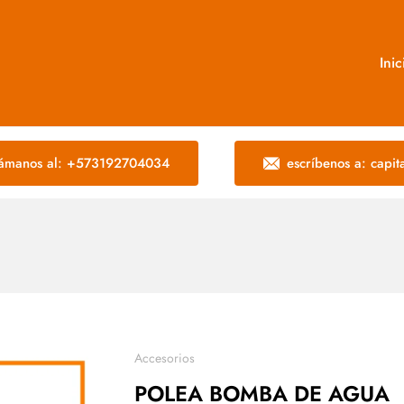
Inic
lámanos al: +573192704034
escríbenos a: capi
Accesorios
POLEA BOMBA DE AGUA