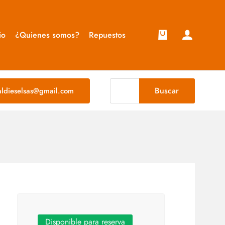
io
¿Quienes somos?
Repuestos
Buscar
taldieselsas@gmail.com
Disponible para reserva