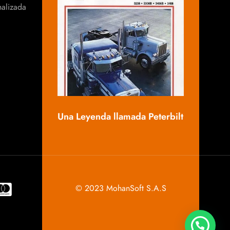
nalizada
Mack, una 
Una Leyenda llamada Peterbilt
© 2023 MohanSoft S.A.S