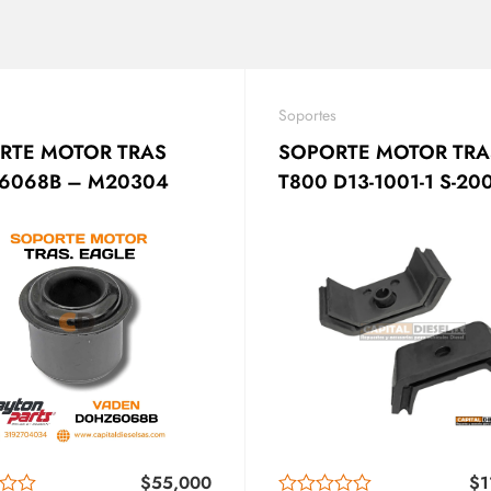
Soportes
RTE MOTOR TRAS
SOPORTE MOTOR TR
6068B – M20304
T800 D13-1001-1 S-20079
013805
$
55,000
$
1