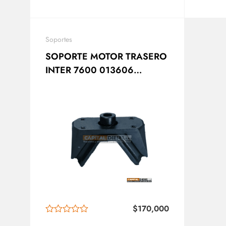
Soportes
SOPORTE MOTOR TRASERO
INTER 7600 013606
013623 H1-1808 1664729C
$
170,000