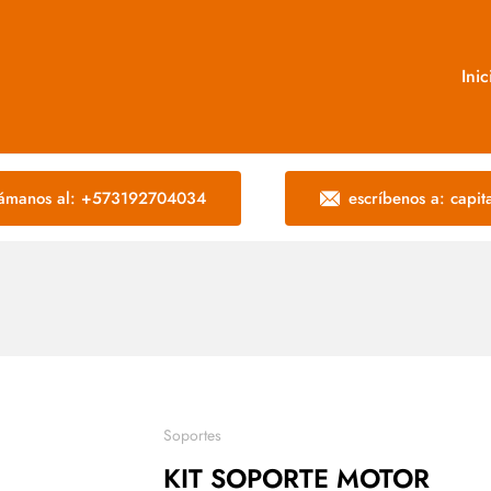
Inic
lámanos al: +573192704034
escríbenos a: capi
Soportes
KIT SOPORTE MOTOR