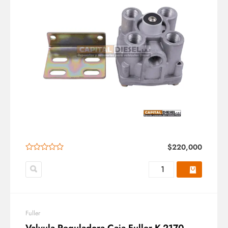
$
220,000
Fuller