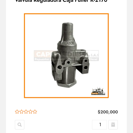
Valvula Reguladora Caja Fuller K-2170
$
200,000