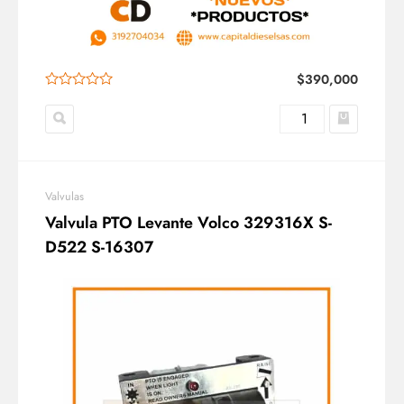
$
390,000
Valvulas
Valvula PTO Levante Volco 329316X S-
D522 S-16307