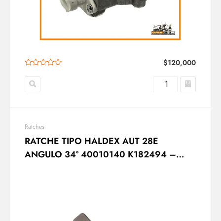
$
120,000
Ratches
RATCHE TIPO HALDEX AUT 28E
ANGULO 34º 40010140 K182494 –
K097643 – 4001