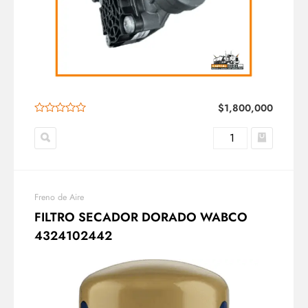
$
1,800,000
Freno de Aire
FILTRO SECADOR DORADO WABCO
4324102442