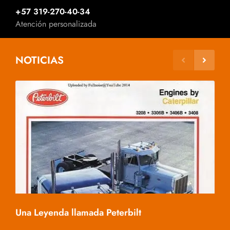
+57 319-270-40-34
Atención personalizada
NOTICIAS
Mac
Una Leyenda llamada Peterbilt