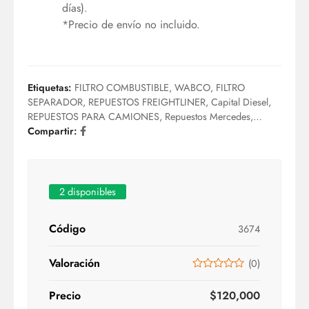
días).
*Precio de envío no incluido.
Etiquetas:
FILTRO COMBUSTIBLE
,
WABCO
,
FILTRO
SEPARADOR
,
REPUESTOS FREIGHTLINER
,
Capital Diesel
,
REPUESTOS PARA CAMIONES
,
Repuestos Mercedes
,
Sistema neumático
Compartir:
,
Sistema de frenos
2 disponibles
Código
3674
Valoración
(
0
)
Precio
$
120,000