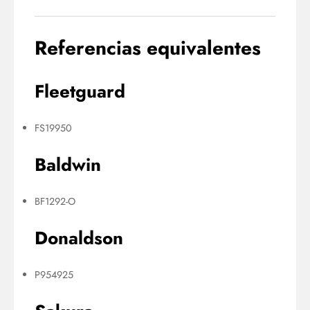
Referencias equivalentes
Fleetguard
FS19950
Baldwin
BF1292-O
Donaldson
P954925