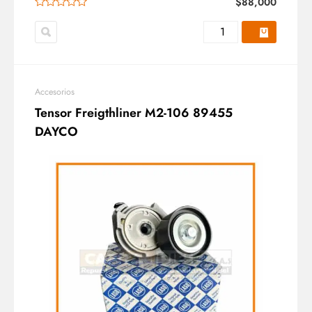
$
88,000
Accesorios
Tensor Freigthliner M2-106 89455
DAYCO