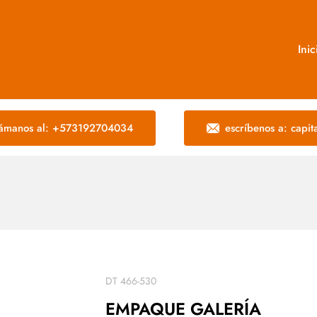
Inic
lámanos al: +573192704034
escríbenos a: capi
DT 466-530
EMPAQUE GALERÍA