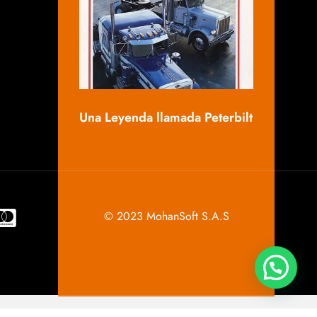
Mack, una 
Una Leyenda llamada Peterbilt
© 2023 MohanSoft S.A.S