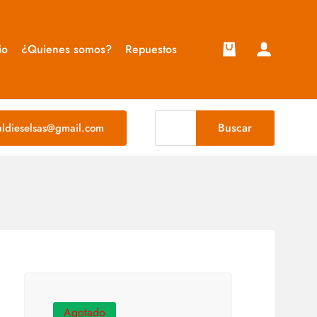
io
¿Quienes somos?
Repuestos
Buscar
taldieselsas@gmail.com
Agotado