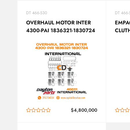
DT 466-530
DT 466-
OVERHAUL MOTOR INTER
EMPA
4300-PAI 1836321-1830724
CLUT
NEGR
$
4,800,000