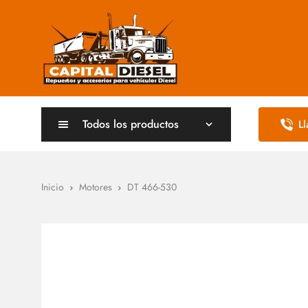
Todos los productos
L
Inicio
Motores
DT 466-530