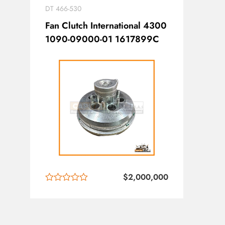
DT 466-530
Fan Clutch International 4300
1090-09000-01 1617899C
$
2,000,000