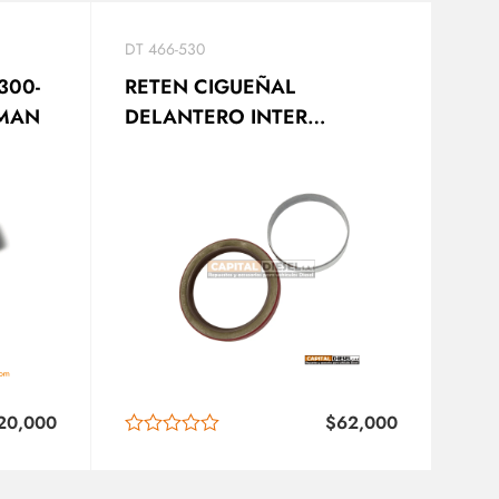
DT 466-530
300-
RETEN CIGUEÑAL
RMAN
DELANTERO INTER
1833096
20,000
$
62,000