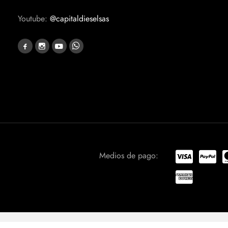
Youtube:
@capitaldieselsas
Medios de pago:
PHP Code Snippets
Powered By :
XYZScripts.com