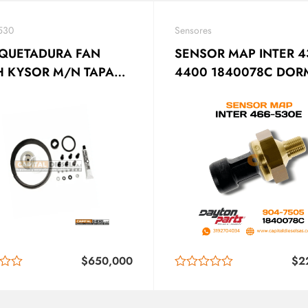
530
Sensores
QUETADURA FAN
SENSOR MAP INTER 4
H KYSOR M/N TAPA
4400 1840078C DO
A 1033-40600-02
$
650,000
$
2