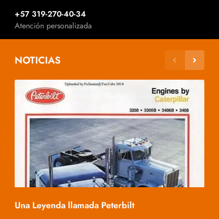
+57 319-270-40-34
Atención personalizada
NOTICIAS
Mac
Una Leyenda llamada Peterbilt