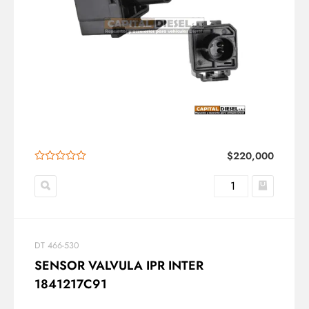
$
220,000
DT 466-530
SENSOR VALVULA IPR INTER
1841217C91