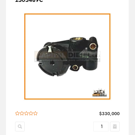
2505489C
$
330,000