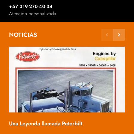
+57 319-270-40-34
Atención personalizada
NOTICIAS
Mac
Una Leyenda llamada Peterbilt