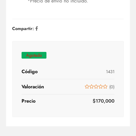
*Precio de envío no incluido.
Compartir:
Agotado
Código
1431
Valoración
(
0
)
Precio
$
170,000