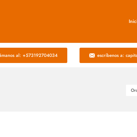
Inic
lámanos al: +573192704034
escríbenos a: capi