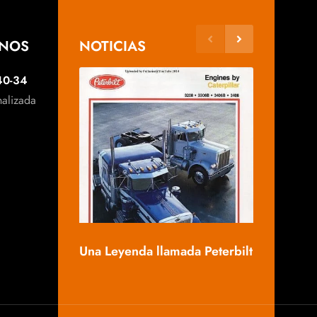
ANOS
NOTICIAS
40-34
nalizada
Mack, una 
Una Leyenda llamada Peterbilt