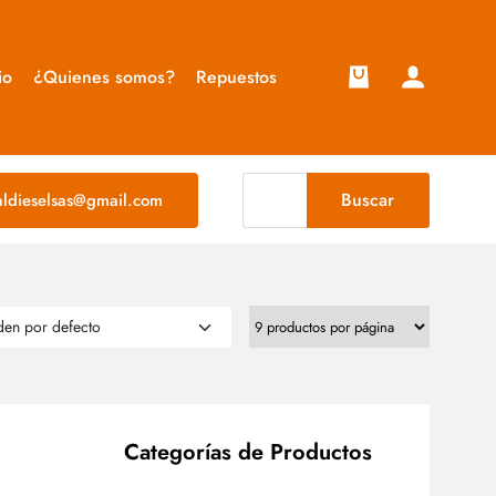
io
¿Quienes somos?
Repuestos
Buscar
taldieselsas@gmail.com
Categorías de Productos