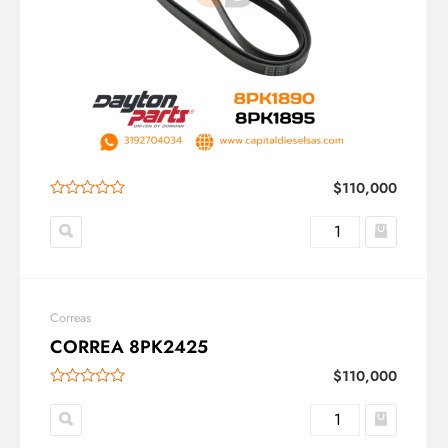
$
110,000
Correas
CORREA 8PK2425
$
110,000