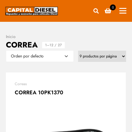
0
Inicio
CORREA
1–12 / 27
Correas
CORREA 10PK1370