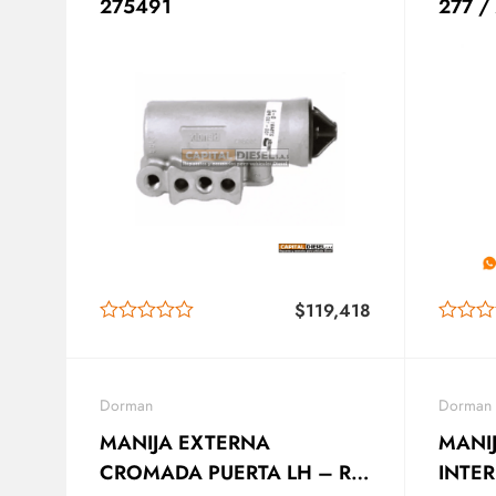
275491
277 /
$
119,418
Dorman
Dorman
MANIJA EXTERNA
MANI
CROMADA PUERTA LH – RH
INTER