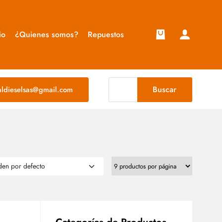
io
¿Quienes somos?
Repuestos
Buscar
taldieselsas@gmail.com