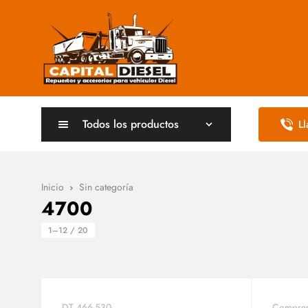
Todos los productos
L
Inicio
Sin categoría
4700
1–12 / 20
DT 466-530
Compres