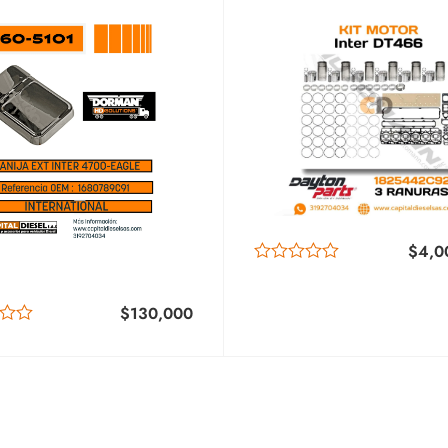
789 – 3550931C91
MAN
$
4,0
$
130,000