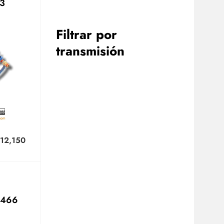
3
Filtrar por
transmisión
112,150
T466