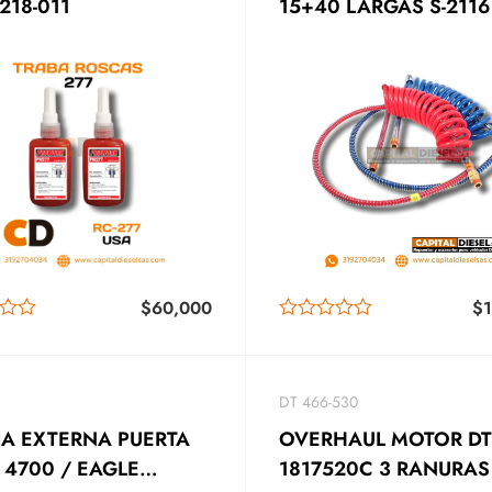
 218-011
15+40 LARGAS S-2116
$
60,000
$
DT 466-530
JA EXTERNA PUERTA
OVERHAUL MOTOR D
 4700 / EAGLE
1817520C 3 RANURAS