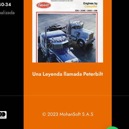
40-34
nalizada
Mack, una 
Una Leyenda llamada Peterbilt
© 2023 MohanSoft S.A.S