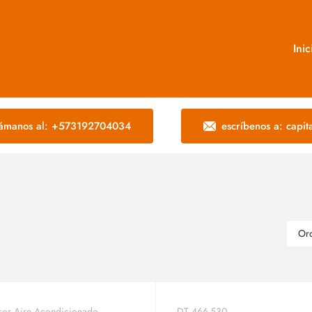
Inic
lámanos al: +573192704034
escríbenos a: capi
or Aire Acondicionado
DT 466-530