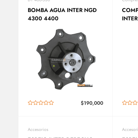
BOMBA AGUA INTER NGD
COMP
4300 4400
INTE
– 36
– 45
$
190,000
Accesorios
Accesor