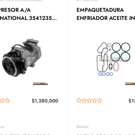
RESOR A/A
EMPAQUETADURA
RNATIONAL 3541235C
ENFRIADOR ACEITE I
28699C – 830.31002
4300 4400 1823182C
46
$
1,280,000
$
1
ios
Bendix