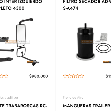
TER IZQUIERDO
FILTRO SECADOR AD-
LETO 4300
S-A474
$
980,000
$
1
es y aditivos
Freno de Aire
ITE TRABAROSCAS RC-
MANGUERAS TRAILER