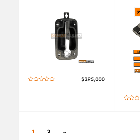
INTER 7600 2594003
1680
3576482 DORMAN
DOR
$
295,000
1
2
→